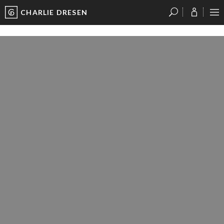
CHARLIE DRESEN
?
?
?
P
?
?
?
?
?
?
?
?
IMGL8566_50085109096_O