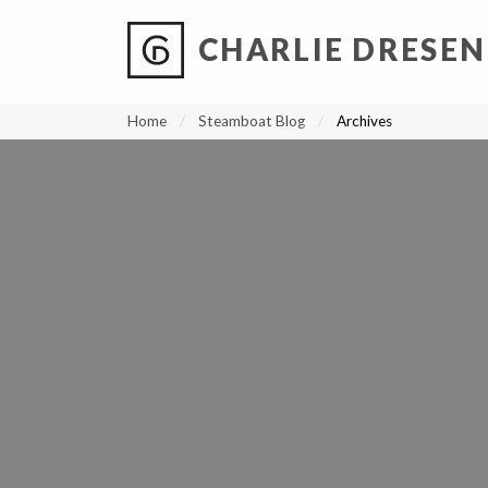
CHARLIE DRESEN
?
?
?
P
?
?
?
?
?
?
?
?
Home
Steamboat Blog
Archives
4