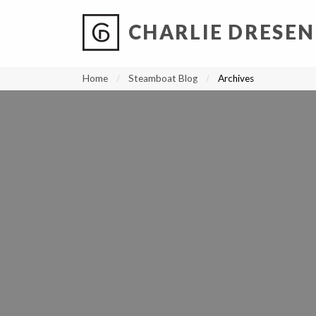
CHARLIE DRESEN
?
?
?
P
?
?
?
?
?
?
?
?
Home
Steamboat Blog
Archives
5