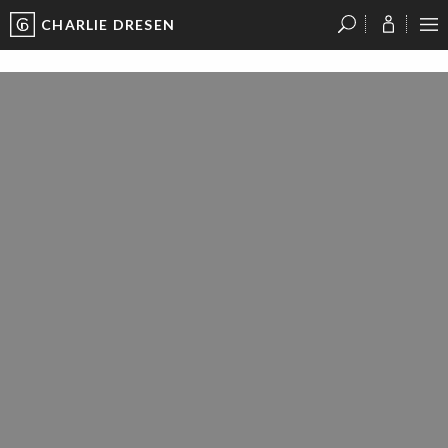
CHARLIE DRESEN
?
?
?
P
?
?
?
?
?
?
?
?
PAGE-12